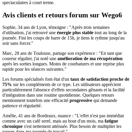
spectaculaires à court terme.
Avis clients et retours forum sur Wego6
Sophie, 34 ans de Lyon, témoigne : "Après trois semaines
d'utilisation, j'ai retrouvé une
énergie plus stable
tout au long de la
journée. Fini les coups de barre de 15h, je tiens le rythme jusqu'au
soir sans forcer."
Marc, 28 ans de Toulouse, partage son expérience : "En tant que
coureur régulier, j'ai noté une
amélioration de ma récupération
après les sorties longues. Moins de courbatures et une reprise plus
rapide pour les séances suivantes."
Les forums spécialisés font état d'un
taux de satisfaction proche de
75%
sur les compléments de ce type. Les utilisateurs apprécient
particulièrement l'absence d'effets secondaires gênants et la facilité
d'intégration dans une routine quotidienne. Quelques retours
mentionnent toutefois une efficacité
progressive
qui demande
patience et régularité.
Amélie, 41 ans de Bordeaux, nuance : "L'effet n'est pas immédiat
comme avec un café serré, mais au bout d'un mois, ma
fatigue
chronique
s'est nettement atténuée. Plus besoin de multiplier les
pauses dans ma journée de travail."