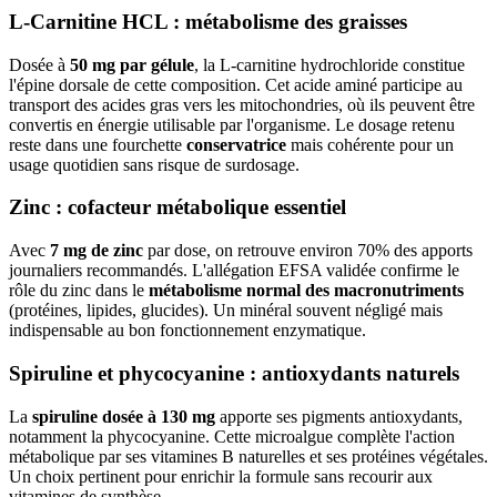
L-Carnitine HCL : métabolisme des graisses
Dosée à
50 mg par gélule
, la L-carnitine hydrochloride constitue
l'épine dorsale de cette composition. Cet acide aminé participe au
transport des acides gras vers les mitochondries, où ils peuvent être
convertis en énergie utilisable par l'organisme. Le dosage retenu
reste dans une fourchette
conservatrice
mais cohérente pour un
usage quotidien sans risque de surdosage.
Zinc : cofacteur métabolique essentiel
Avec
7 mg de zinc
par dose, on retrouve environ 70% des apports
journaliers recommandés. L'allégation EFSA validée confirme le
rôle du zinc dans le
métabolisme normal des macronutriments
(protéines, lipides, glucides). Un minéral souvent négligé mais
indispensable au bon fonctionnement enzymatique.
Spiruline et phycocyanine : antioxydants naturels
La
spiruline dosée à 130 mg
apporte ses pigments antioxydants,
notamment la phycocyanine. Cette microalgue complète l'action
métabolique par ses vitamines B naturelles et ses protéines végétales.
Un choix pertinent pour enrichir la formule sans recourir aux
vitamines de synthèse.