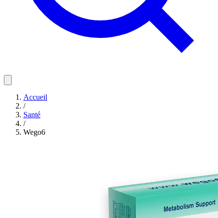
Accueil
/
Santé
/
Wego6