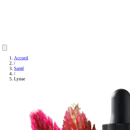
Accueil
/
Santé
/
Lynae