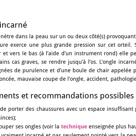
incarné
énètre dans la peau sur un ou deux côté(s) provoquant u
ure exerce une plus grande pression sur cet orteil.
ur et vers le bas (à l’aide d’un instrument rond) elle p
ains cas graves, se rendre jusqu’à l’os. L’ongle incar
ées de purulence et d’une boule de chair appelée pa
oncée, mauvaise coupe de l’ongle, accident, pathologie
ments et recommandations possibles 
 de porter des chaussures avec un espace insuffisant p
inces);
ouper ses ongles (voir la
technique
enseignée plus hau
st vraiment incarné et pas seulement pointé vers la pe