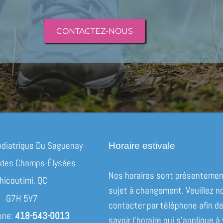
CONTACTEZ-NOUS
odiatrique Du Saguenay
Horaire estivale
 des Champs-Élysées
Nos horaires sont présenteme
hicoutimi, QC
sujet à changement. Veuillez n
G7H 5V7
contacter par téléphone afin d
one:
418-543-0013
savoir l’horaire qui s’applique à