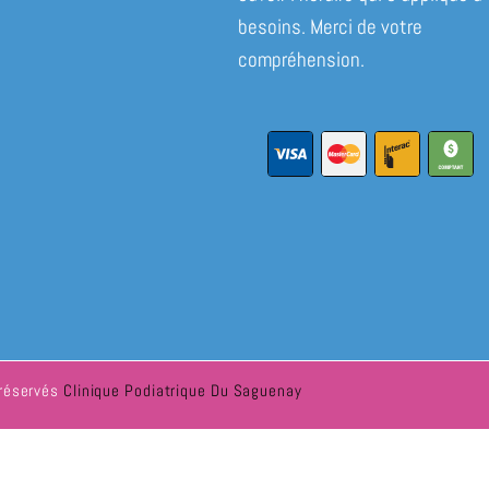
besoins. Merci de votre
compréhension.
 réservés
Clinique Podiatrique Du Saguenay