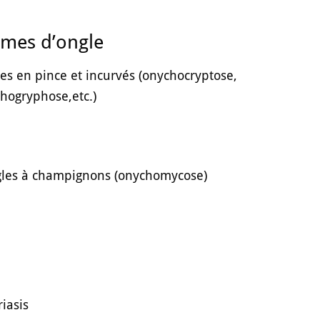
mes d’ongle
es en pince et incurvés (onychocryptose,
hogryphose,etc.)
les à champignons (onychomycose)
riasis