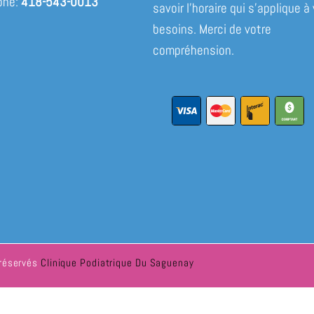
one:
418-543-0013
savoir l’horaire qui s’applique à
besoins. Merci de votre
compréhension.
 réservés
Clinique Podiatrique Du Saguenay