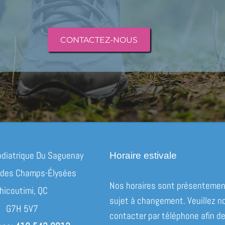
CONTACTEZ-NOUS
odiatrique Du Saguenay
Horaire estivale
 des Champs-Élysées
Nos horaires sont présenteme
hicoutimi, QC
sujet à changement. Veuillez n
G7H 5V7
contacter par téléphone afin d